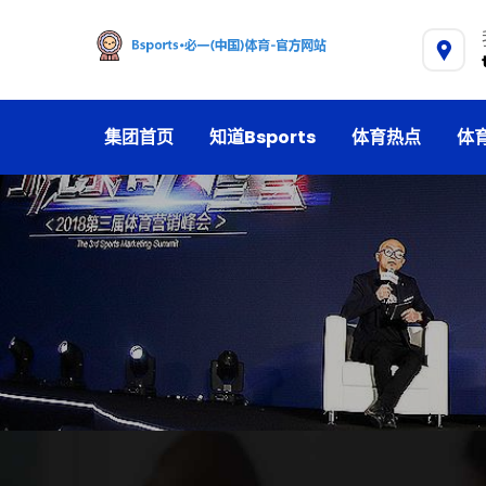
集团首页
知道Bsports
体育热点
体