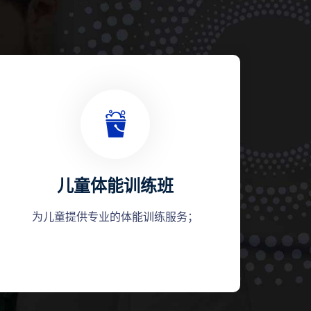
儿童体能训练班
为儿童提供专业的体能训练服务；
开设